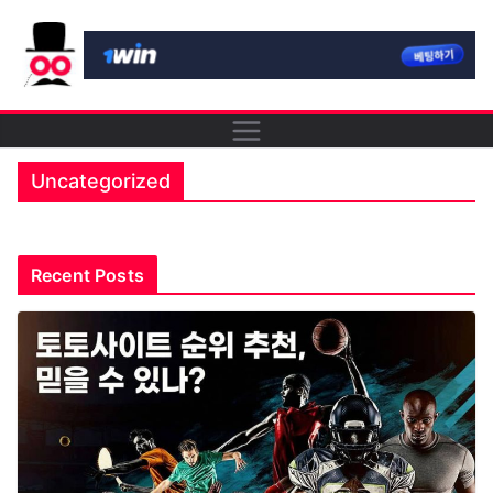
콘
텐
츠
로
건
너
Uncategorized
뛰
기
Recent Posts